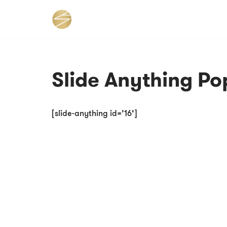
Zum
Inhalt
springen
Slide Anything P
[slide-anything id=’16‘]